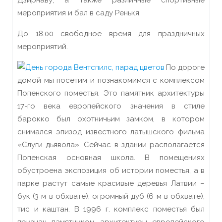
Дзирнаву, а также различные спортивные
мероприятия и бал в саду Ренькя.
До 18.00 свободное время для праздничных
мероприятий.
По дороге
домой мы посетим и познакомимся с комплексом
Попенского поместья. Это памятник архитектуры
17-го века европейского значения в стиле
барокко был охотничьим замком, в котором
снимался эпизод известного латышского фильма
«Слуги дьявола». Сейчас в здании располагается
Попенская основная школа. В помещениях
обустроена экспозиция об истории поместья, а в
парке растут самые красивые деревья Латвии –
бук (3 м в обхвате), огромный дуб (6 м в обхвате),
тис и каштан. В 1996 г. комплекс поместья был