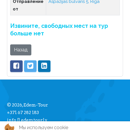
Отправление
Aspazijas bulvāris 5, Rīga
от
Извините, свободных мест на тур
больше нет
Назад
© 2026, Edem-Tour
+371 67 282 183
info [] edemtour.lv
Мы используем cookie