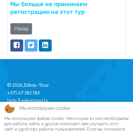
Мы больше не принимаем
регистрацию на этот тур
Назад
© 2026, Edem-Tour
+371 67 282 183
info [] edemtour.lv
Мы используем cookie
Мы используем файлы cookie. Некоторые из них необходимы
Про Edem-Tour
для работы сайта, а другие помогают нам улучшить этот
сайт и удобство работы пользователей. Если вы отклоните
Памятка туристу