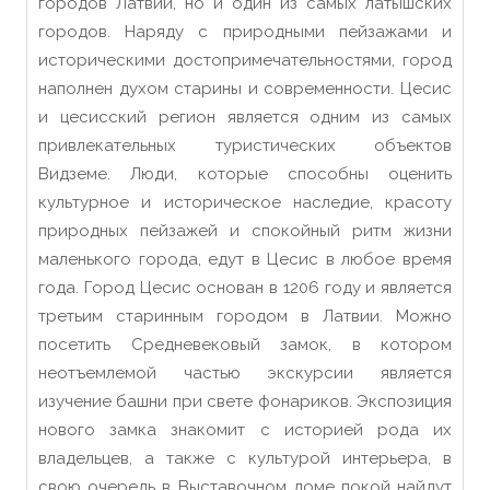
городов Латвии, но и один из самых латышских
городов. Наряду с природными пейзажами и
историческими достопримечательностями, город
наполнен духом старины и современности. Цесис
и цесисский регион является одним из самых
привлекательных туристических объектов
Видземе. Люди, которые способны оценить
культурное и историческое наследие, красоту
природных пейзажей и спокойный ритм жизни
маленького города, едут в Цесис в любое время
года. Город Цесис основан в 1206 году и является
третьим старинным городом в Латвии. Можно
посетить Средневековый замок, в котором
неотъемлемой частью экскурсии является
изучение башни при свете фонариков. Экспозиция
нового замка знакомит с историей рода их
владельцев, а также с культурой интерьера, в
свою очередь в Выставочном доме покой найдут