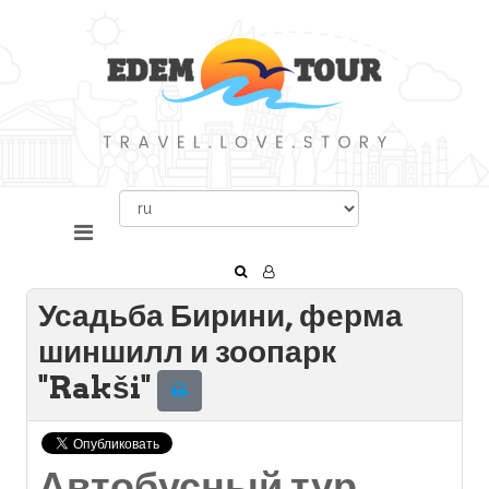
Усадьба Бирини, ферма
шиншилл и зоопарк
"Rakši"
Автобусный тур