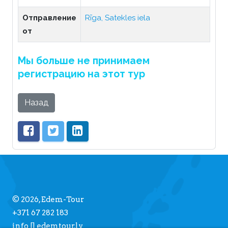
Отправление
Rīga, Satekles iela
от
Мы больше не принимаем
регистрацию на этот тур
Назад
© 2026, Edem-Tour
+371 67 282 183
info [] edemtour.lv