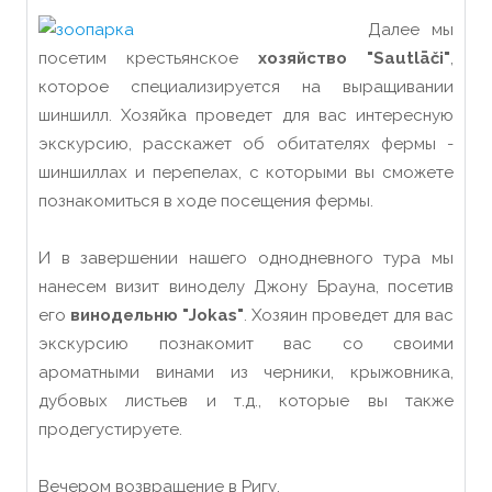
Далее мы
посетим крестьянское
хозяйство "Sautlāči"
,
которое специализируется на выращивании
шиншилл. Хозяйка проведет для вас интересную
экскурсию, расскажет об обитателях фермы -
шиншиллах и перепелах, с которыми вы сможете
познакомиться в ходе посещения фермы.
И в завершении нашего однодневного тура мы
нанесем визит виноделу Джону Брауна, посетив
его
винодельню "Jokas"
. Хозяин проведет для вас
экскурсию познакомит вас со своими
ароматными винами из черники, крыжовника,
дубовых листьев и т.д., которые вы также
продегустируете.
Вечером возвращение в Ригу.