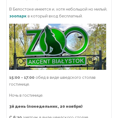
В Белостоке имеется и, хотя небольшой но милый,
зоопарк
в который вход бесплатный.
15:00 - 17:00
обед в виде шведского столав
гостинице.
Ночь в гостинице.
3й
день
(понедельник, 20 ноября)
С 6:30
завтрак в виде шведского столав