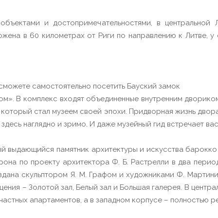
объектами и достопримечательностями, в центральной Л
жена в 60 километрах от Риги по направлению к Литве, у
сможете самостоятельно посетить Бауский замок
ном». В комплекс входят объединенные внутренним дворико
 который стал музеем своей эпохи. Придворная жизнь двора,
 здесь наглядно и зримо. И даже музейный гид встречает ва
й выдающийся памятник архитектуры и искусства барокко 
она по проекту архитектора Ф. Б. Растрелли в два периода
здана скульптором Я. М. Графом и художниками Ф. Мартини
ения – Золотой зал, Белый зал и Большая галерея. В цент
частных апартаментов, а в западном корпусе – полностью 