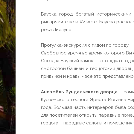
Бауска город богатый историческими 
рыцарями еще в XV веке. Бауска располо
река Лиелупе.
Прогулка-экскурсия с гидом по городу.
Свободное время во время которого Вы 
Сегодня Бауский замок — это «два в од
смотровой башней, и герцогский дворец,
привычки и нравы - все это представлено
Ансамбль Рундальского дворца
– самы
Курземского герцога Эрнста Иоганна Бир
года. Большая часть интерьеров была со
для посетителей открыты парадные помещ
герцога – парадные салоны и помещения 