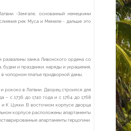
атвии -Земгале, основанный немецкими
 слияния рек Муса и Мемеле - дальше это
м развалины замка Ливонского ордена со
 будни и праздники, наряды и украшения,
с в чопорном платье придворной дамы.
и рококо в Латвии. Дворец строился для
 – с 1736 до 1740 года и с 1764 до 1768
 и К. Цукки. В восточном корпусе дворца
ральном корпусе расположены апартаменты
реставрированные апартаменты герцогини.