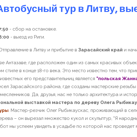
Автобусный тур в Литву, вы
:50
- сбор на остановке.
8:00
- выезд из Риги.
тправление в Литву и прибытие в
Зарасайский край
и нач
е Антазаве, где расположен один из самых красивых объек
ом стиле в конце 18-го века. Это место известно тем, что 
известных его представительниц является
"польская Жанна
сел Зарасайского района, где созданы мастерские резьбы п
есленников. Да, друзья, нас не только архитектура и исто
сональной выставкой мастера по дереву Олега Рыбика
туры
.
Мастер-резчик Олег Рыбикаускас, проживающий в селе
ерева – он вырезал множество кукол и скульптур,
"Я народны
абот мы успеем увидеть в усадьбе по которой нас проведет