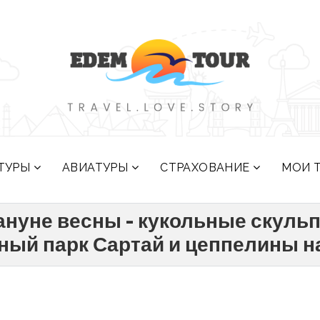
ТУРЫ
АВИАТУРЫ
СТРАХОВАНИЕ
МОИ 
ануне весны - кукольные скуль
ный парк Сартай и цеппелины н