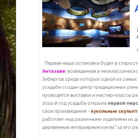
7
О
Первая наша остановка будет в староств
Антазаве
, возведенная в неоклассическ
Зибергов среди которых одной из самых 
усадьбе создан центр традиционных реме
проводятся выставки и мастер-классы рем
2024-й год усадьба открыла
первой пер
свои произведения -
кукольные скульп
работает над различными изделиями из д
деревянные интерьерные куклы." 14 его р