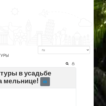
ТУРЫ
птуры в усадьбе
а мельнице!