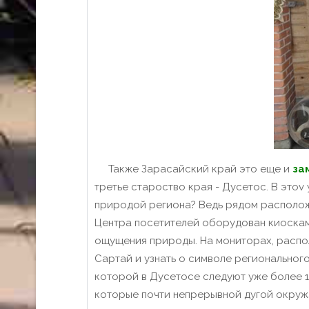
Также Зарасайский край это еще и
за
третье староство края - Дусетос. В это
природой региона? Ведь рядом располож
Центра посетителей оборудован киоскам
ощущения природы.
На мониторах, распо
Сартай и узнать о символе регионального
которой в Дусетосе следуют уже более 1
которые почти непрерывной дугой окружа