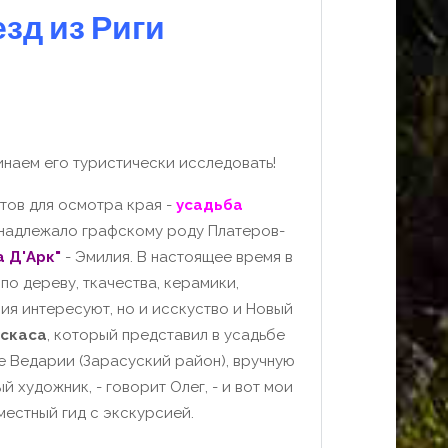
езд из Риги
инаем его туристически исследовать!
тов для осмотра края -
усадьба
принадлежало графскому роду Платеров-
 Д'Арк"
- Эмилия.
В настоящее время в
о дереву, ткачества, керамики,
рия интересуют, но и исскуство и Новый
ускаса
, который представил в усадьбе
 Ведарии (Зарасуский район), вручную
й художник, - говорит Олег, - и вот мои
 местный гид с экскурсией.