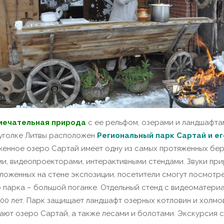
мечательная природа
с ее рельфом, озерами и ландшафтам
v уголке Литвы расположен
Региональный парк Сартай и е
енное озеро Сартай имеет одну из самых протяженных бере
и, видеопроекторами, интерактивными стендами.
Звуки пр
ложенных на стене экспозиции, посетители смогут посмотр
 парка – большой поганке.
Отдельный стенд с видеоматери
00 лет.
Парк защищает ландшафт озерных котловин и холмов
ют озеро Сартай, а также лесами и болотами. Экскурсия с