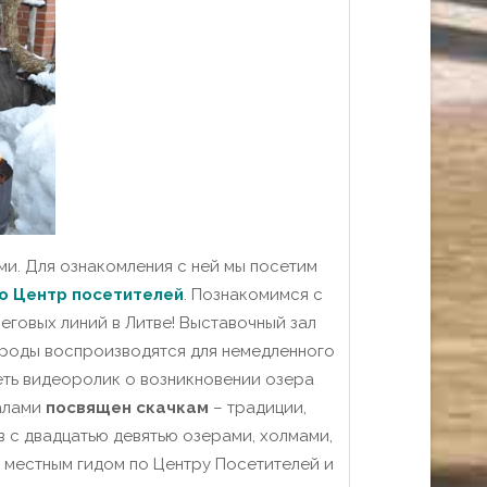
и. Для ознакомления с ней мы посетим
го Центр посетителей
. Познакомимся с
говых линий в Литве!
Выставочный зал
ироды воспроизводятся для немедленного
еть видеоролик о возникновении озера
алами
посвящен скачкам
– традиции,
 с двадцатью девятью озерами, холмами,
 местным гидом по Центру Посетителей и