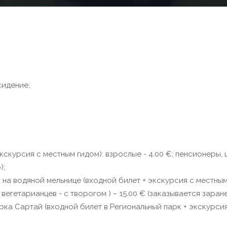
сидение;
скурсия с местным гидом): взрослые - 4.00 €; пенсионеры, ш
);
а водяной мельнице (входной билет + экскурсия с местным 
 вегетарианцев - с творогом ) – 15.00 € (заказывается заран
рка Сартай (входной билет в Региональный парк + экскурси