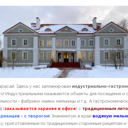
асай. Здесь у нас запланирован
индустриально-гастрон
то! Индустриальными называются объекты для посещения и
ности - фабрики, маяки, мельницы и т.д.. А гастрономическ
 (
заказывается заранее в офисе
) с
традиционным лит
арианцев - с творогом
! Знаменитую в крае
водяную мельн
ку, приготовленные по традиционным старинным рецептам и 