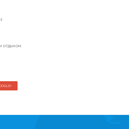
ц;
м отдыхом.
OOGLE+