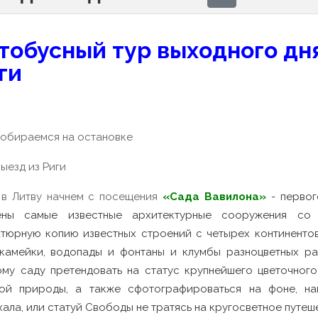
тобусный тур выходного дня
ги
собираемся на остановке
ыезд из Риги
в Литву начнем с посещения
«Сада Вавилона»
- перво
лены самые известные архитектурные сооружения с
атюрную копию известных строений с четырех континентов
камейки, водопады и фонтаны и клумбы разноцветных ра
ому саду претендовать на статус крупнейшего цветочног
той природы, а также сфотографироваться на фоне, н
ала, или статуй Свободы не тратясь на кругосветное путеш