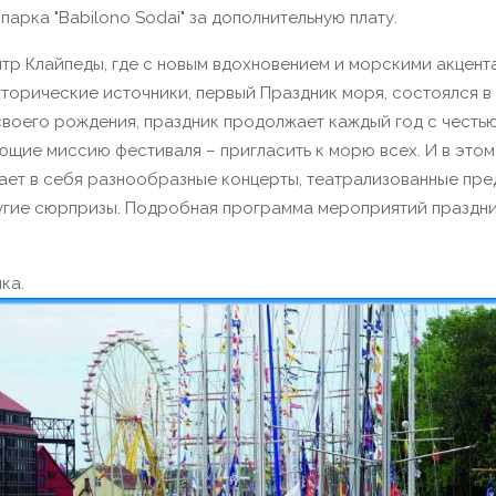
арка "Babilono Sodai" за дополнительную плату.
нтр Клайпеды, где с новым вдохновением и морскими акцен
исторические источники, первый Праздник моря, состоялся в
своего рождения, праздник продолжает каждый год с честью
щие миссию фестиваля – пригласить к морю всех. И в этом
ает в себя разнообразные концерты, театрализованные пре
гие сюрпризы. Подробная программа мероприятий праздник
ка.