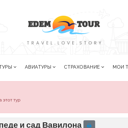
ТУРЫ
АВИАТУРЫ
СТРАХОВАНИЕ
МОИ 
 этот тур
педе и сад Вавилона