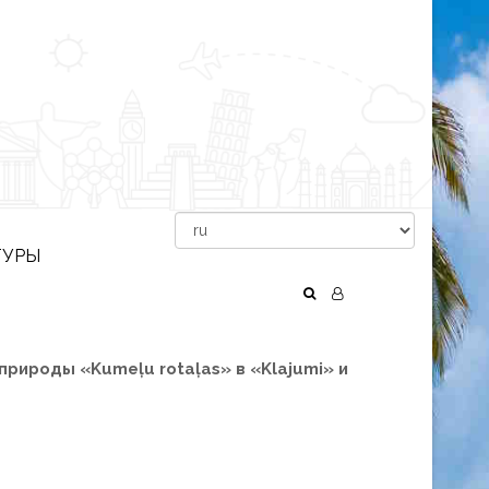
ТУРЫ
рироды «Kumeļu rotaļas» в «Klajumi» и