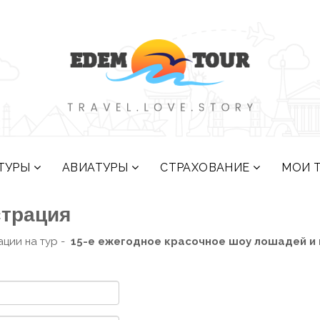
ТУРЫ
АВИАТУРЫ
СТРАХОВАНИЕ
МОИ 
страция
ации на тур -
15-е ежегодное красочное шоу лошадей и п