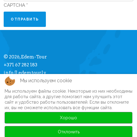
CAPTCHA
*
ОТПРАВИТЬ
© 2026, Edem-Tour
+371 67 282 183
info [] edemtour.lv
Мы используем cookie
Мы используем файлы cookie. Некоторые из них необходимы
Про Edem-Tour
для работы сайта, а другие помогают нам улучшить этот
сайт и удобство работы пользователей. Если вы отклоните
Памятка туристу
их, вы не сможете использовать все функции сайта.
Личный кабинет
Часто задаваемые вопросы
Хорошо
Регистрация на сайте
Автобусные туры
Отклонить