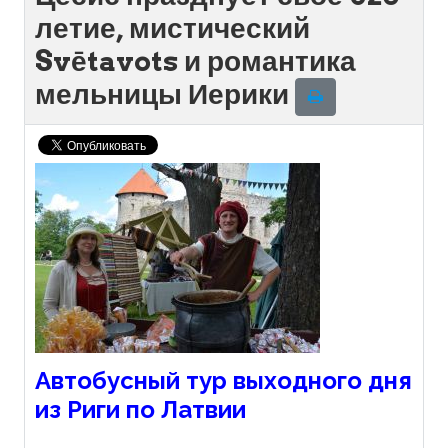
летие, мистический
Svētavots и романтика
мельницы Иерики
Автобусный тур выходного дня
из Риги по Латвии