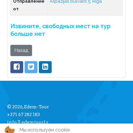
Отправление
Aspazijas bulvāris 5, Rīga
от
Извините, свободных мест на тур
больше нет
Назад
© 2026, Edem-Tour
+371 67 282 183
info [] edemtour.lv
Мы используем cookie