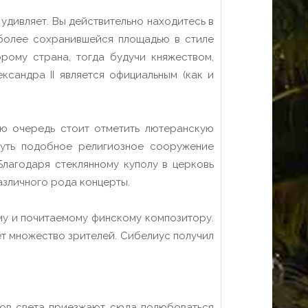
е удивляет. Вы действительно находитесь в
иболее сохранившейся площадью в стиле
рому страна, тогда будучи княжеством,
сандра II является официальным (как и
ую очередь стоит отметить лютеранскую
нуть подобное религиозное сооружение
лагодаря стеклянному куполу в церковь
азличного рода концерты.
му и почитаемому финскому композитору.
ет множество зрителей. Сибелиус получил
цов света приезжают сюда полюбоваться