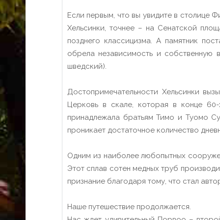
Если первым, что вы увидите в столице Фи
Хельсинки, точнее – на Сенатской пло
позднего классицизма. А памятник пос
обрела независимость и собственную в
шведский).
Достопримечательности Хельсинки вызы
Церковь в скале, которая в конце 60
принадлежала братьям Тимо и Туомо Су
проникает достаточное количество дневн
Одним из наиболее любопытных сооружен
Этот сплав сотен медных труб производи
признание благодаря тому, что стал авт
Наше путешествие продолжается.
Нас ждет удивительный Порвоо – второ