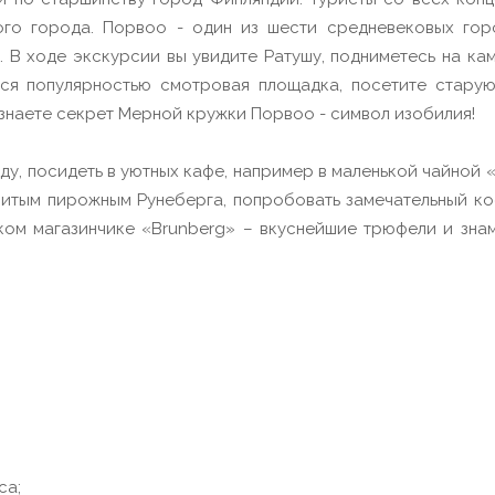
ого города. Порвоо - один из шести средневековых гор
 В ходе экскурсии вы увидите Ратушу, подниметесь на ка
ся популярностью смотровая площадка, посетите старую
знаете секрет Мерной кружки Порвоо - символ изобилия!
у, посидеть в уютных кафе, например в маленькой чайной «
нитым пирожным Рунеберга, попробовать замечательный ко
ком магазинчике «Brunberg» – вкуснейшие трюфели и зн
са;