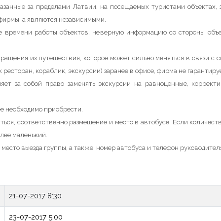
азанные за пределами Латвии, на посещаемых туристами объектах, з
 фирмы, а являются независимыми.
е времени работы объектов, неверную информацию со стороны объ
ращения из путешествия, которое может сильно меняться в связи с с
ресторан, кораблик, экскурсии) заранее в офисе, фирма не гарантиру
яет за собой право заменять экскурсии на равноценные, корректи
ее необходимо приобрести.
ться, соответственно размещение и место в автобусе. Если количест
олее маленький.
и место выезда группы, а также
номер автобуса и телефон руководител
21-07-2017 8:30
23-07-2017 5:00