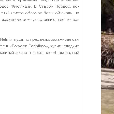
одов Финляндии. В Старом Порвоо, по-
мень Нясиэто обломок большой скалы, на
 железнодорожную станцию, где теперь
Helmi», куда, по преданию, захаживал сам
фе в «Porvoon Paahtimo», купить сладкие
аменитый зефир в шоколаде «Шоколадный