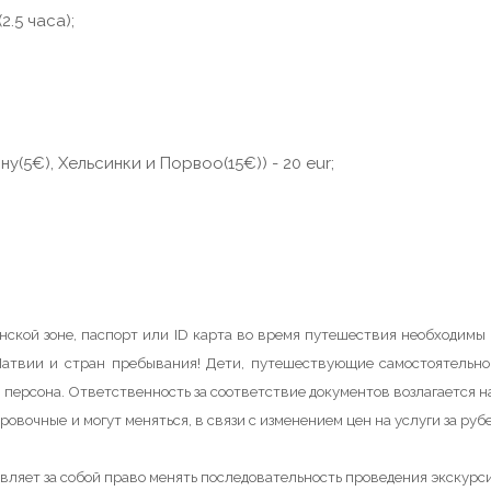
.5 часа);
у(5€), Хельсинки и Порвоо(15€)) - 20 eur;
енской зоне, паспорт или ID карта во время путешествия необходим
атвии и стран пребывания! Дети, путешествующие самостоятельно
 персона. Ответственность за соответствие документов возлагается н
ровочные и могут меняться, в связи с изменением цен на услуги за руб
вляет за собой право менять последовательность проведения экскурс