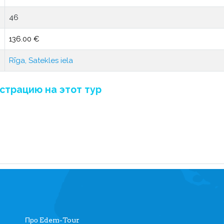
46
136.00 €
Rīga, Satekles iela
страцию на этот тур
Про Edem-Tour