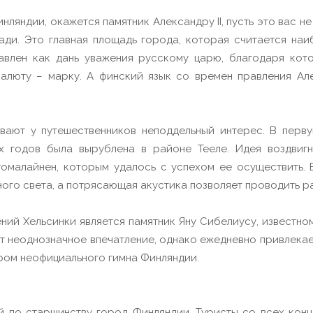
нляндии, окажется памятник Александру II, пусть это вас н
щади. Это главная площадь города, которая считается на
тавлен как дань уважения русскому царю, благодаря кото
алюту – марку. А финский язык со времен правления Алек
вают у путешественников неподдельный интерес. В перв
-х годов была вырублена в районе Тееле. Идея воздвиг
омалайнен, которым удалось с успехом ее осуществить. Б
ого света, а потрясающая акустика позволяет проводить р
ий Хельсинки является памятник Яну Сибелиусу, известно
т неоднозначное впечатление, однако ежедневно привлека
ором неофициального гимна Финляндии.
й по старшинству город Финляндии. Туристы со всех кон