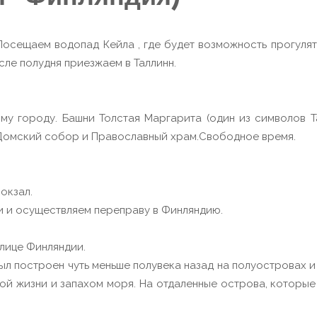
осещаем водопад Кейла , где будет возможность прогулят
сле полудня приезжаем в Таллинн.
му городу. Башни Толстая Маргарита (один из символов Т
 Домский собор и Православный храм.Свободное время.
окзал.
и и осуществляем переправу в Финляндию.
лице Финляндии.
л построен чуть меньше полувека назад на полуостровах 
й жизни и запахом моря. На отдаленные острова, которые