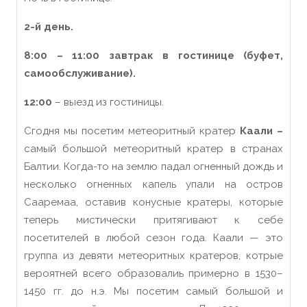
2-
й
день.
8:00 – 11:00 завтрак в гостинице (буфет,
самообслуживание).
12:00
– выезд из гостиницы.
Сгодня мы посетим метеоритный кратер
Каали
–
самый большой метеоритный кратер в
странах
Балтии
. Когда-то на землю падал огненный дождь и
несколько огненных капель упали на остров
Сааремаа, оставив конусные кратеры, которые
теперь мистически притягивают к себе
посетителей в любой сезон года. Каали — это
группа из девяти метеоритных кратеров, котрые
вероятней
все
г
о
образовалиь
прим
е
рно
в 1530–
1450 гг. до н.э.
М
ы посетим самый
большой
и