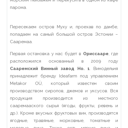
морским пейзажем и перекусить в одном из кафе
парома.
Пересекаем остров Муху и, проехав по дамбе,
попадаем на самый большой остров Эстонии –
Саaремaа.
Первая остановка у нас будет в
Ориссааре
, где
расположился основанный в 2009 году
Сааремский Винный
завод Но. 1
. Винодельня
принадлежит бренду Ideafarm под управлением
Metakor OÜ
, который
известен своим
производством сиропов, джемов и уксусов. Вся
продукция производится из местного
сааремааского сырья (ягоды, фрукты
,
ревень и
др.).
К
роме вкусных фруктовых
вин, производятся
ягодные, травяные, морковные, томатные и