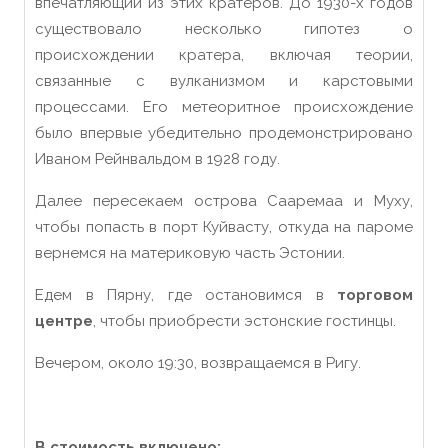
впечатляющий
из
этих
кратеров. До 1930-х годов
существовало несколько гипотез о
происхождении кратера, включая теории,
связанные с вулканизмом и карстовыми
процессами. Его метеоритное происхождение
было впервые убедительно продемонстрировано
Иваном Рейнвальдом в 1928 году.
Далее пересекаем острова Сааремаа и Муху,
чтобы попасть в порт Куйваcту, откуда на
пароме
вернемся на материкову
ю
часть
Эстонии
.
Eдем в Пярну, где остановимся в
торговом
центре
, чтобы приобрести эстонские гостинцы.
Вечером, около 19:30, возвращаемся в Ригу.
В стоимость включено: