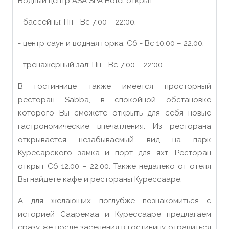
Водный центр ASA SPA Hotel открыт:
- бассейны
:
Пн - Вс
7
:00 – 2
2
:00.
- центр саун и водная горка
: Сб - Вс
10:00 – 22:00.
- тренажерный зал: Пн - Вс 7:00 – 22:00.
В гостиннице также имеется
просторный
ресторан Sabba,
в
спокойн
ой
обстановк
е
которого Вы сможете
открыть для себя новые
гастрономические впечатления. Из ресторана
открывается незабываемый вид на парк
Куресарского замка и порт для яхт. Ресторан
открыт Сб 12:00 – 22:00. Также недалеко от отеля
Вы найдете кафе и рестораны Курессааре.
А для желающих поглубже познакомиться с
истори
е
й
Сааремаа и Курессааре предлагаем
сразу же после
заселения
в гостиницу отравиться