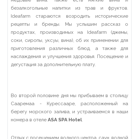
медовые вина.
Также
есть
мягкие вина и
безалкогольные напитки из трав и фрукт
ов
.
Ideafarm
стараются
возродить исторические
рецепты и бренды. Мы услышим рассказ о
продуктах, производимых на Ideafarm (джемы,
соки, сиропы, уксуы, вина),
o
б
их
применении для
приготовления
раз
личн
ых
блюд, а также для
насл
а
ждения
и
у
л
уч
ш
ения
здоров
ь
я
. Посещение и
дегустация за дополнительную плату.
Во второй половине дня мы прибываем в ст
о
лицу
Саарема
a
- Курессааре, расположенный на
берегу морского залива, и устраиваемся в наши
номера в отеле
ASA SPA Hotel
.
Отдых с посещением водного центра, саун, водной