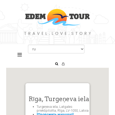
Rīga, Turgeņeva iela
Turgeņeva iela, Latgales
priekšpilsēta, Rīga, LV-1050, Latvia
[Проложить маршрут]