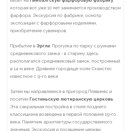
Визит на
Пиебалгскую фарфоровую фабрику
,
которая вот уже 10 лет занимается производством
фарфора. Экскурсия по фабрике, осмотр
экспозиции с фарфоровыми изделиями,
приобретение сувениров.
Прибытие в
Эргли
. Прогулка по парку с руинами
средневекового замка - в старину здесь
располагался средневековый замок, построенный
в 14-м веке. Древнее городище-холм Сканстес
известное с 9-го века.
Затем мы направляемся в пригород Плявиняс и
посетим
Гостиньскую лютеранскую церковь
.
Эта сакральная постройка в стиле позднего
классицизма возведена в первой половине 19-го
века. Памятник архитектуры государственного
значения. Экскурсия и посещение церкви.