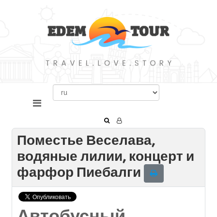
Поместье Веселава,
водяные лилии, концерт и
фарфор Пиебалги
Автобусный,