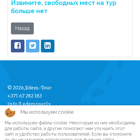
Извините, свободных мест на тур
больше нет
Назад
© 2026, Edem-Tour
+371 67 282 183
info [] edemtour.lv
Мы используем cookie
Мы используем файлы cookie. Некоторые из них необходимы
Про Edem-Tour
для работы сайта, а другие помогают нам улучшить этот
сайт и удобство работы пользователей. Если вы отклоните
Памятка туристу
их, вы не сможете использовать все функции сайта.