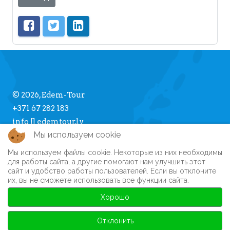
© 2026, Edem-Tour
+371 67 282 183
info [] edemtour.lv
Мы используем cookie
Мы используем файлы cookie. Некоторые из них необходимы
Про Edem-Tour
для работы сайта, а другие помогают нам улучшить этот
сайт и удобство работы пользователей. Если вы отклоните
Памятка туристу
их, вы не сможете использовать все функции сайта.
Личный кабинет
Часто задаваемые вопросы
Хорошо
Регистрация на сайте
Автобусные туры
Отклонить