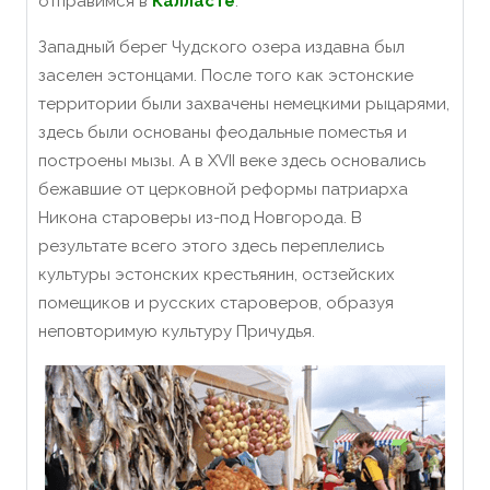
отправимся в
Калласте
.
Западный берег Чудского озера издавна был
заселен эстонцами. После того как эстонские
территории были захвачены немецкими рыцарями,
здесь были основаны феодальные поместья и
построены мызы. А в XVII веке здесь основались
бежавшие от церковной реформы патриарха
Никона староверы из-под Новгорода. В
результате всего этого здесь переплелись
культуры эстонских крестьянин, остзейских
помещиков и русских староверов, образуя
неповторимую культуру Причудья.