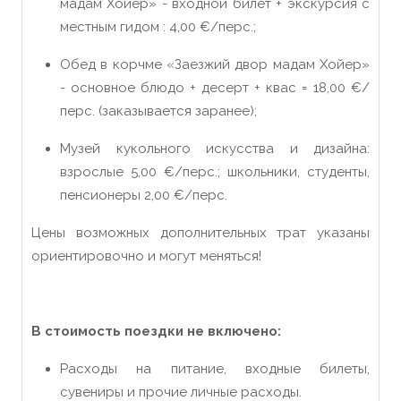
мадам Хойер» - входной билет
+ экскурсия с
местным гидом
:
4
,00 €/перс.;
Обед в корчме «Заезжий двор мадам Хойер»
- основное блюдо
+
десерт
+
квас
= 18
,00 €/
перс.
(
заказывается заранее
)
;
Музей кукольного искусства и дизайна
:
взрослые
5
,00 €/перс.; школьники, студенты,
пенсионеры
2
,00 €/перс.
Цены возможных дополнительных трат указаны
ориентировочно и могут меняться!
В стоимость поездки не включено
:
Расходы на питание, входные билеты,
сувениры и прочие личные расходы.