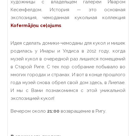
художницы с владельцем галереи Иваром
Кесенфелдом. История — это основная
экспозиция, чемоданная кукольная коллекция
Kofermājiņu ceļojums
.
Идея сделать домики-чемоданы для кукол и мишек
родилась у Инары и Улдиса в 2012 году, когда
музей кукол в очередной раз лишился помещений
в Старой Риге. С тех пор собрание побывало во
многих городах и странах. И вот в конце прошлого
года музей снова обрел свой дом здесь, в Лиепае.
И мы с Вами познакомимся с этой уникальной
экс
п
ози
ц
ией кукол!
Вечером около
21:00
возвращение в Ригу.