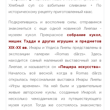
Хлебный суп со взбитыми сливками + По
историческому рецепту приготовленный квас.
Подкрепившись и восполнив силы, отправимся
знакомиться с
еще
одной новинкой Лиепа
и
-
музеем кукол. Прекрасное
собрание кукол,
мишек Тэдди и других игрушек и предметов
XIX-XX вв.
Инары и Улдиса Лиепы представлены в
экспозиции галереи «Romas dārzs». Здесь
находится самый маленький выставочный зал в
Лиепае, и называется он
«Пещера искусства»
.
Началось всё весной, когда в Romas dārzs
открылась персональная выставка Инары Лиепы
«Игры времени». На ней были и удивительные
живые авторские куклы, созданные Инарой, и
несколько чемоданчиков из путешествующего
музея кукол. Тогда же состоялось знакомство