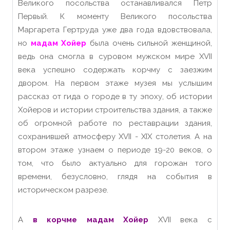
Великого посольства останавливался Петр
Первый. К моменту Великого посольства
Маргарета Гертруда уже два года вдовствовала,
но
мадам Хойер
была очень сильной женщиной,
ведь она смогла в суровом мужском мире XVII
века успешно содержать корчму с заезжим
двором. На первом этаже музея мы услышим
рассказ от гида о городе в ту эпоху, об истории
Хойеров и истории строительства здания, а также
об огромной работе по реставрации здания,
сохранившей атмосферу XVII - XIX столетия. А на
втором этаже узнаем о периоде 19-20 веков, о
том, что было актуально для горожан того
времени, безусловно, глядя на события в
историческом разрезе.
А
в корчме мадам Хойер
XVII века с