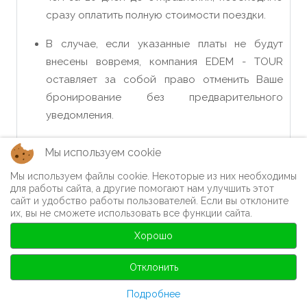
сразу оплатить полную стоимости поездки.
В случае, если указанные платы не будут
внесены вовремя, компания EDEM - TOUR
оставляет за собой право отменить Ваше
бронирование без предварительного
уведомления.
В стоимость не включено:
Мы используем cookie
дополнительные расходы;
Мы используем файлы cookie. Некоторые из них необходимы
для работы сайта, а другие помогают нам улучшить этот
расходы на питание (кроме 4 завтраков в
сайт и удобство работы пользователей. Если вы отклоните
гостиницах);
их, вы не сможете использовать все функции сайта.
пользование мини баром в номере гостиницы;
Хорошо
входные билеты, сувениры и прочие личные
расходы.
Отклонить
Дополнительные расходы
:
Подробнее