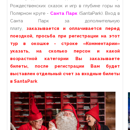
Рождественских сказок и игр в глубине горы на
Полярном круге -
Санта Парк
(SantaPark). Вход в
Санта Парк за дополнительную
плату,
заказывается и оплачивается перед
поездкой, просьба при регистрации на этот
тур в окошке - строке «Комментарии»
указать, на сколько персон и какой
возрастной категории Вы заказываете
билеты
, после регистрации Вам будет
выставлен отдельный счет за входные билеты
в SantaPark
.