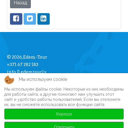
Назад
© 2026, Edem-Tour
+371 67 282 183
info [] edemtour.lv
Мы используем cookie
Мы используем файлы cookie. Некоторые из них необходимы
Про Edem-Tour
для работы сайта, а другие помогают нам улучшить этот
сайт и удобство работы пользователей. Если вы отклоните
Памятка туристу
их, вы не сможете использовать все функции сайта.
Личный кабинет
Часто задаваемые вопросы
Хорошо
Регистрация на сайте
Автобусные туры
Отклонить