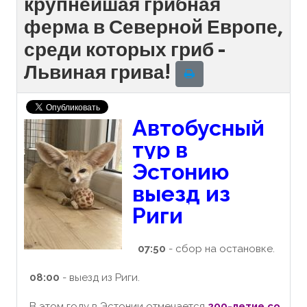
крупнейшая грибная
ферма в Северной Европе,
среди которых гриб -
Львиная грива!
Автобусный
тур в
Эстонию
выезд из
Риги
07:50
- сбор на остановке.
08:00
- выезд из Риги.
В этом году в Эстонии отмечается
200-летие со