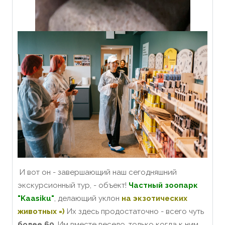
И вот он - завершающий наш сегодняшний
экскурсионный тур, - объект!
Частный зоопарк
"Kaasiku"
, делающий уклон
на экзотических
животных =)
Их здесь продостаточно - всего чуть
более 60
. Им вместе весело, только когда к ним