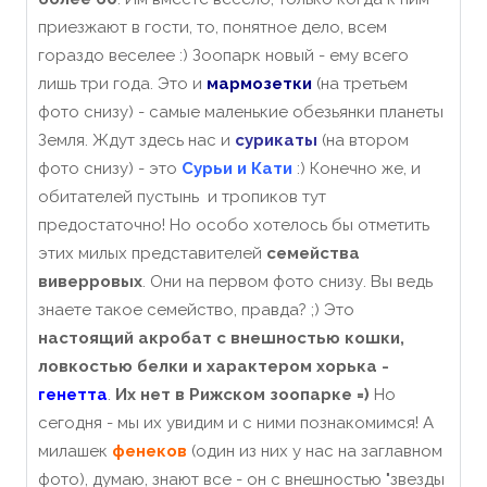
приезжают в гости, то, понятное дело, всем
гораздо веселее :) Зоопарк новый - ему всего
лишь три года. Это и
мармозетки
(на третьем
фото снизу) - самые маленькие обезьянки планеты
Земля. Ждут здесь нас и
сурикаты
(на втором
фото снизу) - это
Сурьи и Кати
:) Конечно же, и
обитателей пустынь и тропиков тут
предостаточно! Но особо хотелось бы отметить
этих милых представителей
семейства
виверровых
. Они на первом фото снизу. Вы ведь
знаете такое семейство, правда? ;) Это
настоящий акробат с внешностью кошки,
ловкостью белки и характером хорька -
генетта
.
Их нет в Рижском зоопарке =)
Но
сегодня - мы их увидим и с ними познакомимся! А
милашек
фенеков
(один из них у нас на заглавном
фото), думаю, знают все - он с внешностью "звезды