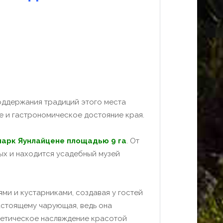
поддержания традиций этого места
е и гастрономическое достояние края.
парк Яунлайцене площадью 9 га
. От
рых и находится усадебный музей
и и кустарниками, создавая у гостей
астоящему чарующая, ведь она
стетическое наслвждение красотой