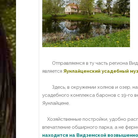
Отправляемся в ту часть региона Видз
является
Яунлайценский усадебный му
Здесь, в окружении холмов и озер, на
усадебного комплекса баронов с 19-го в
Яунлайцене.
Хозяйственные постройки, удобно распо
впечатление обширного парка, а не ферм
находится на Видземской возвышенн