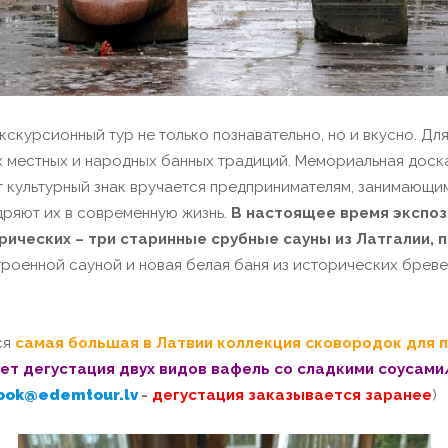
скурсионный тур не только познавательно, но и вкусно. Дл
 местных и народных банных традиций. Мемориальная доск
от культурный знак вручается предпринимателям, занимающи
дряют их в современную жизнь.
В настоящее время экспоз
рических – три старинные срубные сауны из Латгалии, п
троенной сауной и новая белая баня из исторических бреве
ся
самая большая в Латвии коллекция сковородок для 
ет дегустация двух видов вафель со сладкими соусами
ook@edemtour.lv
-
дегустация заказывается заранее
)