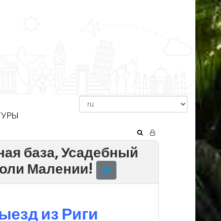
ТУРЫ
тная база, Усадебный
роли Малении!
ыезд из Риги