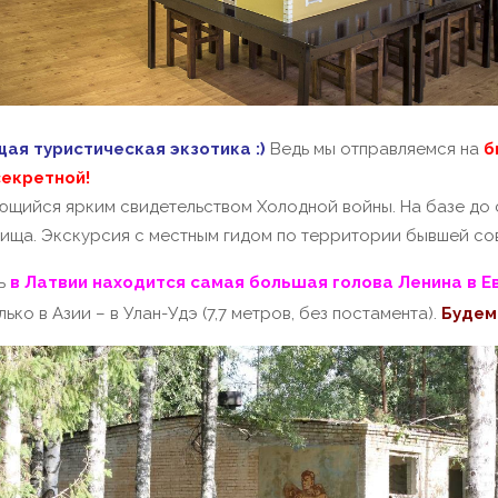
ая туристическая экзотика :)
Ведь мы отправляемся на
б
секретной!
ийся ярким свидетельством Холодной войны. На базе до 
ища. Экскурсия с местным гидом по территории бывшей со
дь
в Латвии находится самая большая голова Ленина в Е
лько в Азии – в Улан-Удэ (7,7 метров, без постамента).
Будем