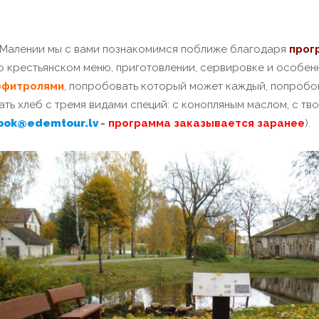
алении мы с вами познакомимся поближе благодаря
прог
о крестьянском меню, приготовлении, сервировке и особенн
офитролями
, попробовать который может каждый, попробо
ть хлеб с тремя видами специй: с конопляным маслом, с тво
ook@edemtour.lv
-
программа заказывается заранее
).