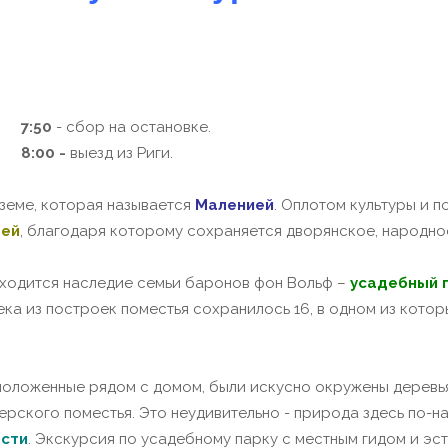
7:50
- сбор на остановке.
8:00 -
выезд из Риги.
еме, которая называется
Маленией
. Оплотом культуры и 
зей
, благодаря которому сохраняется дворянское, народно
ходится наследие семьи баронов фон Вольф –
усадебный 
ека из построек поместья сохранилось 16, в одном из кото
ложенные рядом с домом, были искусно окружены деревьям
ерского поместья. Это неудивительно - природа здесь по-н
ости
. Экскурсия по усадебному парку с местным гидом и э