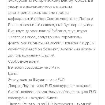
Экскурсия по историческому центру города. Вы
увидите и познакомитесь с главными
достопримечательностями города -
кафедральный собор Святых Апостолов Петра и
Павла, знаменитый пешеходный бульвар на улице
Вильняус, дворец князей Зубовых, скульптура
"Железная лиса", популярными городскими
фонтанами ("Солнечный диски", "Пеликаны" и др.) и
скульптурами ("Мои ботинки", "Ангельский дождь" и
др.) украшающими Шауляй.
Свободное время.
Вечером возвращение в Ригу.
Цены:
Экскурсия по Шауляю - 2.00 EUR
Дворец Плунге - 4.00 EUR (экскурсия + входной
билет), пенсионеры/школьники/студенты 3.00 EUR
(экскурсия + входной билет).
Дворец Ренаво - 3.00 EUR (экскурсия + входной