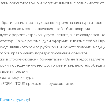
заны ориентировочно и могут меняться вне зависимости от
обратить внимание на указанное время начала тура и врем
обираться до места назначения, чтобы быть вовремя!
дуем оформить страховку путешествия, включающую так-же
 этот тур). Также рекомендуем оформить и взять с собой Е
, предъявляя которой за рубежом Вы можете получить медиц
 собой право менять порядок посещения объектов!
дки в строке-окошке «Комментарии» Вы не предоставляет
рсии, посещение музеев, достопримечательностей, обеды и т
 время поездки.
 дате покупки тура.
и EDEM - TOUR проходят на русском языке.
с
Памятка туристу
!