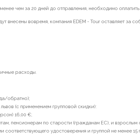
 менее чем за 20 дней до отправления, необходимо оплатить
удут внесены вовремя, компания EDEM - Tour оставляет за 
личные расходы.
уда/обратно);
львов (с применением групповой скидки):
рсон) 16,00 €;
ентам, пенсионерам по старости (гражданам EС), и взрослы
ии соответствующего удостоверения и группой не менее 15 п