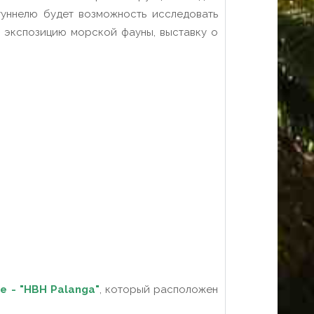
туннелю будет возможность исследовать
, экспозицию морской фауны, выставку о
е - "HBH Palanga"
, который расположен