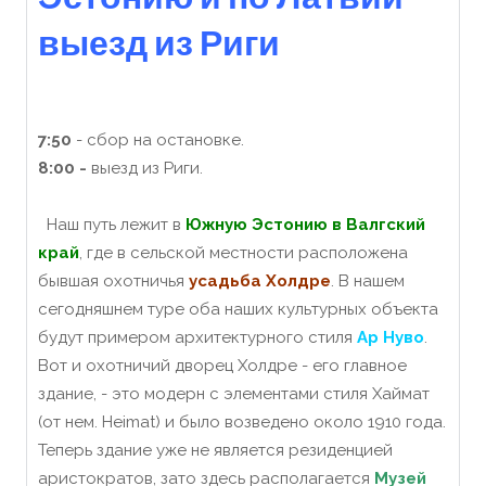
выезд из Риги
7:50
- сбор на остановке.
8:00 -
выезд из Риги.
Наш путь лежит в
Южную Эстонию в Валгский
край
, где в сельской местности расположена
бывшая охотничья
усадьба Холдре
. В нашем
сегодняшнем туре оба наших культурных объекта
будут примером архитектурного стиля
Ар Нуво
.
Вот и охотничий дворец Холдре - его главное
здание, - это модерн с элементами стиля Хаймат
(от нем. Heimat) и было возведено около 1910 года.
Теперь здание уже не является резиденцией
аристократов, зато здесь располагается
Музей