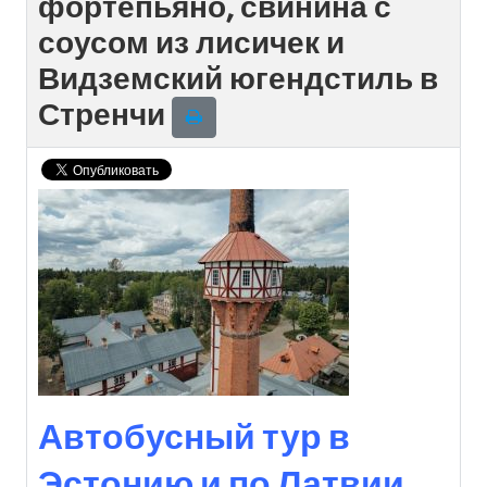
фортепьяно, свинина с
соусом из лисичек и
Видземский югендстиль в
Стренчи
Автобусный тур в
Эстонию и по Латвии