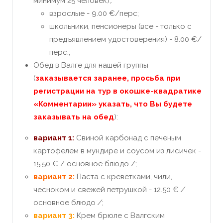
минимум 25 человек);:
взрослые - 9.00 €/перс;
школьники, пенсионеры (все - только с
предъявлением удостоверения) - 8.00 €/
перс.;
Обед в Валге для нашей группы
(
заказывается заранее, просьба при
регистрации на тур в окошке-квадратике
«Комментарии» указать, что Вы будете
заказывать на обед
):
вариант 1:
Свиной карбонад с печеным
картофелем в мундире и соусом из лисичек -
15.50 € / основное блюдо /;
вариант 2:
Паста с креветками, чили,
чесноком и свежей петрушкой - 12.50 €
/
основное блюдо
/
;
вариант 3:
Крем брюле с Валгским