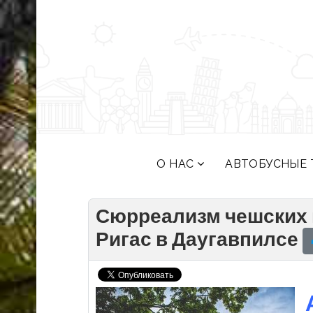
О НАС
АВТОБУСНЫЕ 
Сюрреализм чешских м
Ригас в Даугавпилсе