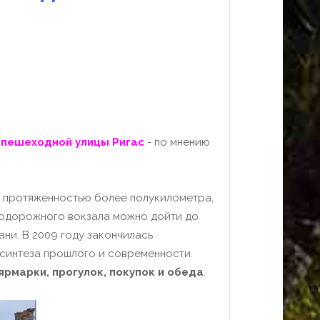
 пешеходной улицы Ригас
- по мнению
, протяженностью более полукилометра,
нодорожного вокзала можно дойти до
ани. В 2009 году закончилась
 синтеза прошлого и современности.
рмарки, прогулок, покупок и обеда
.