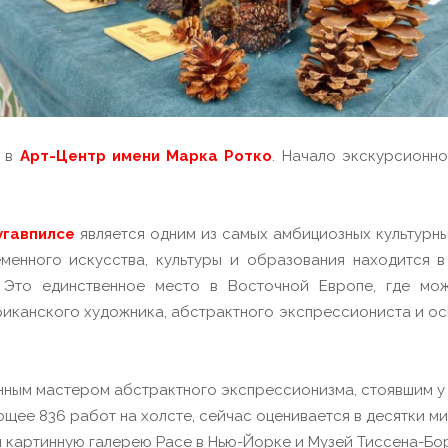
 в
Арт-Центр имени Марка Ротко
. Начало экскурсионн
гавпилсе
является одним из самых амбициозных культурны
менного искусства, культуры и образования находится 
. Это единственное место в Восточной Европе, где мо
иканского художника, абстрактного экспрессиониста и ос
нным мастером абстрактного экспрессионизма, стоявшим у
ющее 836 работ на холсте, сейчас оценивается в десятки м
я картинную галерею Расе в Нью-Йорке и Музей Тиссена-Бо