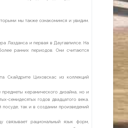
оторыми мы также ознакомимся и увидим.
ра Лазданса и первая в Даугавпилсе. На
 более ранних периодов. Они считаются
та Скайдрите Циховскас из коллекций
узея и Музея Ротко.
едметы керамического дизайна, но и
ых-семидесятых годов двадцатого века.
 посуде, так и в создании произведений
цу связывает рациональный язык форм,