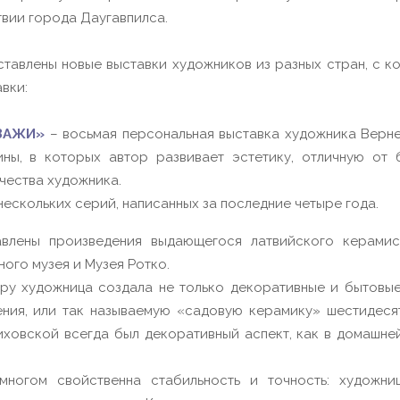
вии города Даугавпилса.
авлены новые выставки художников из разных стран, с к
вки:
ЗАЖИ»
– восьмая персональная выставка художника Верне
ны, в которых автор развивает эстетику, отличную от
чества художника.
нескольких серий, написанных за последние четыре года.
влены произведения выдающегося латвийского керамис
ального художественного м
ица создала не только декоративные и бытовые пр
ения, или так называемую «садовую керамику» шестидесят
ховской всегда был декоративный аспект, как в домашней
ногом свойственна стабильность и точность: художни