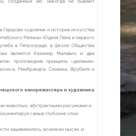
ты, созданные ею, никогда не бывают
е Гершове художник и историк искусства
кого Репина» Юделя Пена и первого
учеба в Петрограде, в Школе Общества
ова является Казимир Малевич, и два
етик, проповедник принципа «делания»
аскеса, Рембрандта, Сезанна, Врубеля и
 чешского кинорежиссера и художника
ами животных, абстрактными рисунками и
документируя самые глубокие слои
сти зашевелились, возникли мысли, и