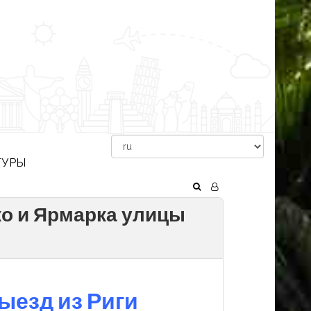
ТУРЫ
ко и Ярмарка улицы
ыезд из Риги