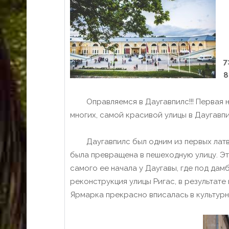
7
8
Оправляемся в Даугавпилс!!! Первая н
многих, самой красивой улицы в Даугавпи
Даугавпилс был одним из первых латвийс
была превращена в пешеходную улицу. Э
самого ее начала у Даугавы, где под дам
реконструкция улицы Ригас, в результат
Ярмарка прекрасно вписалась в культур