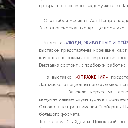
прекрасно знакомого кждому жителю Лат
С сентября месяца в Арт-Центре предст
Это аннонсированные Арт-Центром выста
- Выставка
«ЛЮДИ, ЖИВОТНЫЕ И ПЕЙ
выставке представлены новейшие карти
качественно новым этапом развития твор
Выставка состоит из подборки работ из 
- На выставке
«ОТРАЖЕНИЯ»
предста
Латвийского национ
За свою творческую карьеру художн
монументальные скульптурные произвед
Однако в центре внимания Скайдриты Ци
большого формата.
Творчеству Скайдриты Циховской во м