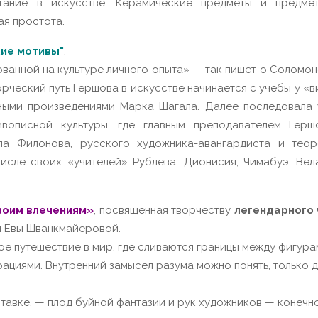
тание в искусстве. Керамические предметы и предме
ая простота.
кие мотивы"
.
ванной на культуре личного опыта» — так пишет о Соломон
ершова в искусстве начинается с учебы у «витебс
ными произведениями Марка Шагала. Далее последовала 
вописной культуры, где главным преподавателем Герш
а Филонова, русского художника-авангардиста и теор
исле своих «учителей» Рублева, Дионисия, Чимабуэ, Вел
своим влечениям»
, посвященная творчеству
легендарного
ы Евы Шванкмайеровой.
кое путешествие в мир, где сливаются границы между фигур
ациями. Внутренний замысел разума можно понять, только 
тавке, — плод буйной фантазии и рук художников — конечно