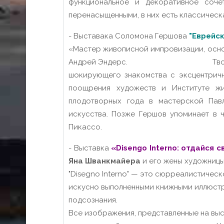
функциональное и декоративное соче
перенасыщенными, в них есть классическ
- Выставака Соломона Гершова
"Еврейс
«Мастер живописной импровизации, осно
Андрей Эндерс. Творческий путь Г
шокирующего знакомства с эксцентрич
поощрения художеств и Институте жи
плодотворных года в мастерской Павл
искусства. Позже Гершов упоминает в ч
Пикассо.
- Выставка
«Disengo Interno: отдайся 
Яна Шванкмайера
и его жены художниц
"Disegno Interno" — это сюрреалистичес
искусно выполненными книжными иллюстр
подсознания.
Все изображения, представленные на выс