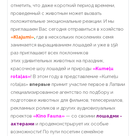
отметить, что даже короткий период времени,
проведенный с животным может вызвать
положительные эмоциональные реакции. И мы
приглашаем Вас сегодня отправиться в хозяйство
«Klajumi»
,
где в нескольких поколениях семя
занимается выращиванием лошадей и уже в 15й
раз приглашают всех поклонников
этих удивительных животных на праздник,
красочное шоу лошадей и природы
«Kumeļu
rotaļas»
! В этом году в представление «Kumeļu
rotaļas»
впервые
примит участие первое в Латвии
специализированное агентство по подбору и
подготовке животных для фильмов, телесериалов,
рекламных роликов и других аудиовизуальных
проектов
«Kino Fauna»
— со своими
лошадми -
актерами
и продемонстрырует их особые
возможности! По пути посетим семейное