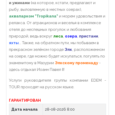
и ужинами
(на которое, кстати, предлагают и
рыбу, выловленную в местных озерах),
аквапарком "Tropikana"
и морем удовольствия и
релакса. От атракционов и веселья в комплексе
отеля до неспешных прогулок и любования
природой, ведь вокруг
леса
,
озера
,
пристани
,
яхты
... Также, на обратном пути, мы побываем в
прекрасном зелёном городе
Элк
, расположенном
на озере, где можно будет искупаться, погулять по
знаменитому в Мазурии
Элкскому променаду
-
здесь отдыхал Иоанн Павел II!
Услуги руководителя группы компании EDEM -
TOUR проходят на русском языке.
ГАРАНТИРОВАН
Дата начала
28-08-2026 8:00