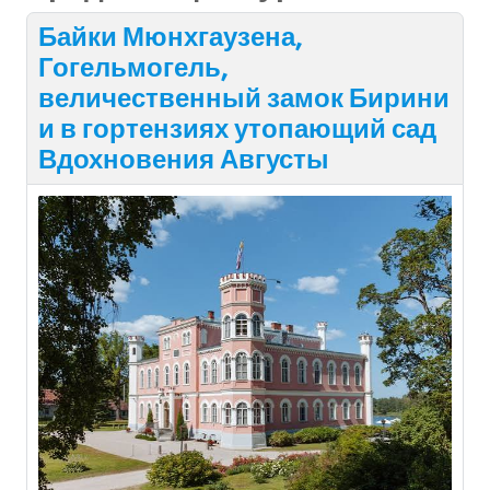
Байки Мюнхгаузена,
Гогельмогель,
величественный замок Бирини
и в гортензиях утопающий сад
Вдохновения Августы