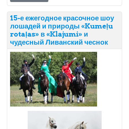
15-е ежегодное красочное шоу
лошадей и природы «Kumeļu
rotaļas» в «Klajumi» и
чудесный Ливанский чеснок