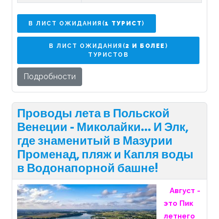
В ЛИСТ ОЖИДАНИЯ(
1 ТУРИСТ
)
В ЛИСТ ОЖИДАНИЯ(
2 И БОЛЕЕ
)
ТУРИСТОВ
Подробности
Проводы лета в Польской
Венеции - Миколайки... И Элк,
где знаменитый в Мазурии
Променад, пляж и Капля воды
в Водонапорной башне!
Август -
это Пик
летнего