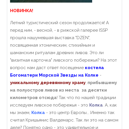
НОВИНКА!
Летний туристический сезон продолжается! А
перед ним, - весной, - в рижской галерее ISSP
прошла нашумевшая выставка "DZEN",
посвященная хтоническим, стихийным и
шаманским ритуалам древних ливов. Это ли
"визитная карточка" ливского побережья? На этот
вопрос нам даст ответ посещение
костела
Богоматери Морской Звезды на Колке
-
уникальному деревянному храму
,
прибывшему
на полуостров ливов из места за десятки
километров отсюда
! Так что по нашей традиции
исследуем ливское побережья - это
Колка
. А, как
мы знаем,
Колка
- это центр Европы... Именно так
считал Кришьянис Валдемарс. Так ли это на самом
деле? Понятно одно - это удивительное и