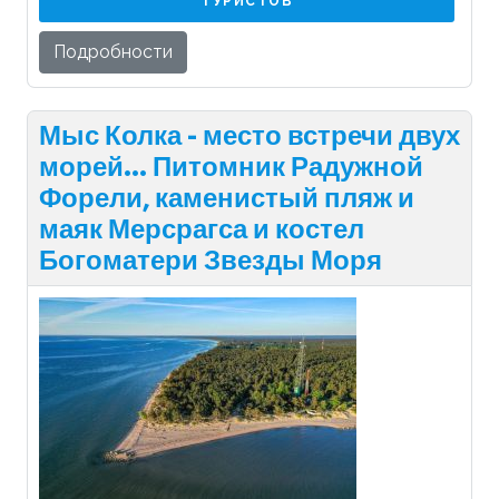
ТУРИСТОВ
Подробности
Мыс Колка - место встречи двух
морей... Питомник Радужной
Форели, каменистый пляж и
маяк Мерсрагса и костел
Богоматери Звезды Моря