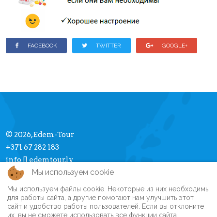
FACEBOOK
TWITTER
GOOGLE+
© 2026, Edem-Tour
+371 67 282 183
info [] edemtour.lv
Мы используем cookie
Мы используем файлы cookie. Некоторые из них необходимы
Про Edem-Tour
для работы сайта, а другие помогают нам улучшить этот
сайт и удобство работы пользователей. Если вы отклоните
Памятка туристу
их, вы не сможете использовать все функции сайта.