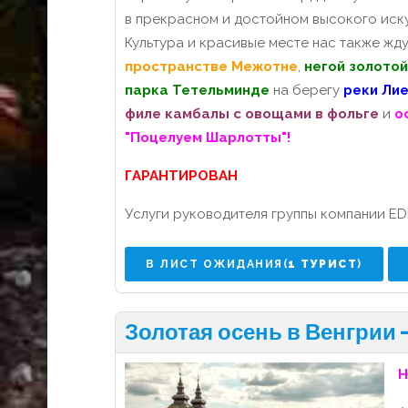
в прекрасном и достойном высокого иск
Культура и красивые месте нас также жд
пространстве Межотне
,
негой золото
парка Тетельминде
на берегу
реки Ли
филе камбалы с овощами в фольге
и
о
"Поцелуем Шарлотты"!
ГАРАНТИРОВАН
Услуги руководителя группы компании ED
В ЛИСТ ОЖИДАНИЯ(
1 ТУРИСТ
)
Золотая осень в Венгрии 
Н