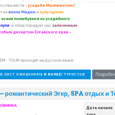
усства месте -
усадьбе Мазмежотнес
!
ут на
вилле Медем
и
культурном
й осени полюбуемся из усадебного
елупе
, а обед порадует нас
запеченным
собым десертом Елгавского края -
EM - TOUR проходят на русском языке.
Подробн
В ЛИСТ ОЖИДАНИЯ(
2 И БОЛЕЕ
) ТУРИСТОВ
— романтический Эгер, SPA отдых и Т
ОВИНКА
Дата начала
тура