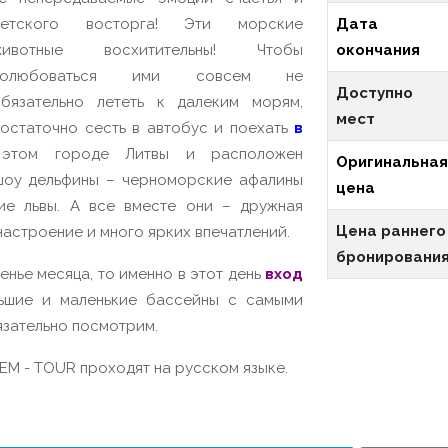
детского восторга! Эти морские
Дата
животные восхитительны! Чтобы
окончания
полюбоваться ими совсем не
Доступно
бязательно лететь к далеким морям,
мест
остаточно сесть в автобус и поехать
в
этом городе Литвы и расположен
Оригинальна
 шоу дельфины – черноморские афалины
цена
ие львы. А все вместе они – дружная
Цена раннего
астроение и много ярких впечатлений.
бронировани
нье месяца, то именно в этот день
вход
ьшие и маленькие бассейны с самыми
язательно посмотрим.
EM - TOUR проходят на русском языке.