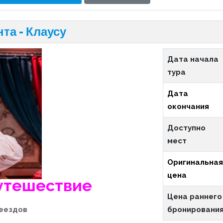
та - Клаусу
Дата начала
тура
Дата
окончания
Доступно
мест
Оригинальна
цена
утешествие
Цена раннего
бронировани
реездов