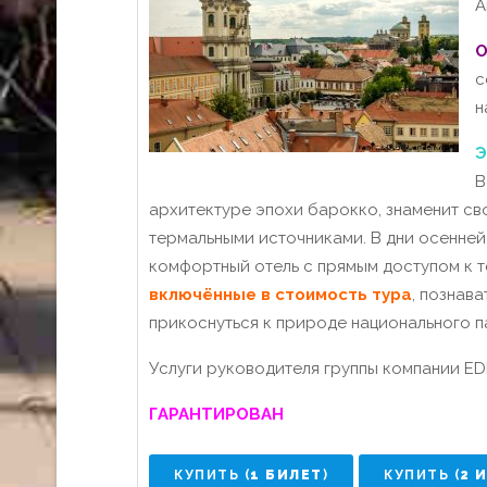
А
О
с
н
Э
В
архитектуре эпохи барокко, знаменит с
термальными источниками. В дни осенней
комфортный отель с прямым доступом к 
включённые в стоимость тура
, познав
прикоснуться к природе национального 
Услуги руководителя группы компании ED
ГАРАНТИРОВАН
КУПИТЬ (
1 БИЛЕТ
)
КУПИТЬ (
2 