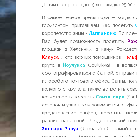
Детям в возрасте до 15 лет скидка 25,00 
В самое темное время года — когда с
горизонтом, приглашаем Вас посетить
королевство зимы -
Лапландию
. Во вре
Вас будет возможность посетить
Рож
площади в Хелсинки, в канун Рождест
Клауса
и его верных помощников -
эль
круге, в
Йоулукка
(Joulukka) - в волше
сфотографироваться с Сантой, отправит
из особого почтового офиса Санты, пол
полярного круга, а также встретить сев
возможность посетить
Санта парк
(San
сезонов и узнать чем занимаются эльфы
представление эльфов, посетить школ
разрисовать свой Рождественский пря
Зоопарк Рануа
(Ranua Zoo) - самый се
единственного белого медведя в Фин