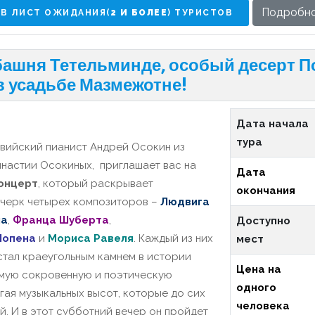
Подробн
В ЛИСТ ОЖИДАНИЯ(
2 И БОЛЕЕ
) ТУРИСТОВ
башня Тетельминде, особый десерт 
в усадьбе Мазмежотне!
Дата начала
тура
твийский пианист Андрей Осокин из
инастии Осокиных, приглашает вас на
Дата
онцерт
, который раскрывает
окончания
очерк четырех композиторов –
Людвига
на
,
Франца
Шуберта
,
Доступно
опена
и
Мориса Равеля
.
Каждый из них
мест
стал краеугольным камнем в истории
Цена на
амую сокровенную и поэтическую
одного
гая музыкальных высот, которые до сих
человека
й.
И в этот субботний вечер он пройдет