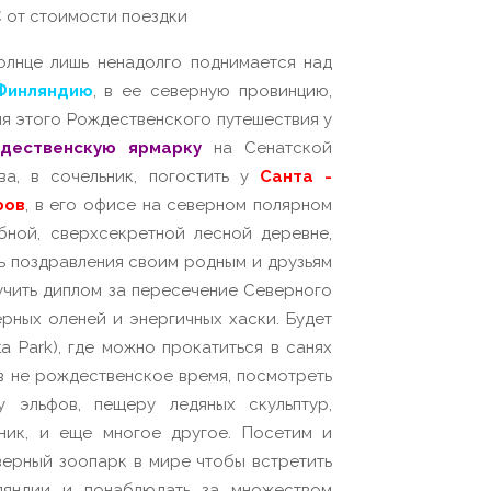
€ от стоимости поездки
олнце лишь ненадолго поднимается над
Финляндию
, в ее северную провинцию,
мя этого Рождественского путешествия у
дественскую ярмарку
на Сенатской
ва, в сочельник, погостить у
Санта -
фов
, в его офисе на северном полярном
бной, сверхсекретной лесной деревне,
ь поздравления своим родным и друзьям
учить диплом за пересечение Северного
ерных оленей и энергичных хаски. Будет
ta Park), где можно прокатиться в санях
 в не рождественское время, посмотреть
у эльфов, пещеру ледяных скульптур,
ник, и еще многое другое. Посетим и
верный зоопарк в мире чтобы встретить
ляндии и понаблюдать за множеством