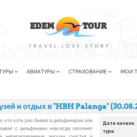
ТУРЫ
АВИАТУРЫ
СТРАХОВАНИЕ
МОИ 
ей и отдых в "HBH Palanga" (30.08.2
е, кто хоть раз бывал в дельфинарии или
Дата начала
лавал с дельфинами навсегда запомнят
тура
те непередаваемые эмоции счастья и