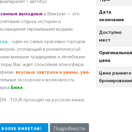
виаперелет + автобус
Дата
сенные выходные
в Венгрии — это
окончания
очетание отдыха, истории и
аслаждения термальными водами.
Доступно
мест
гер
- один из самых красивых городов
енгрии, утопающий в романтической
Оригинальна
воими винными традициями и лечебными
цена
 поры Вас ждёт спокойная атмосфера,
термам,
вкусные завтраки и ужины, уже
Цена раннего
ательные экскурсии и возможность
бронировани
парка
Бюкк
.
EM - TOUR проходят на русском языке.
Подробности
И БОЛЕЕ БИЛЕТОВ
)