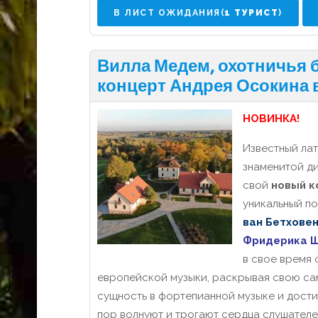
В ЛИСТ ОЖИДАНИЯ(
1 ТУРИСТ
)
Вилла Медем, охотничья 
концерт Андрея Осокина 
НОВИНКА!
Известный ла
знаменитой д
свой
новый к
уникальный п
ван
Бетхове
Фридерика
Ш
в свое время 
европейской музыки, раскрывая свою с
сущность в фортепианной музыке и дости
пор волнуют и трогают сердца слушателе