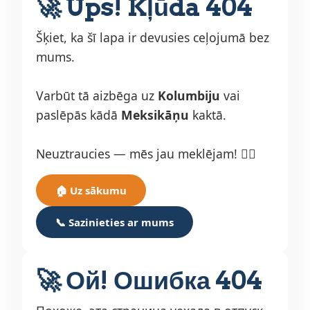
🚀 Ups! Kļūda 404
Šķiet, ka šī lapa ir devusies ceļojumā bez
mums.
Varbūt tā aizbēga uz
Kolumbiju
vai
paslēpās kādā
Meksikāņu
kaktā.
Neuztraucies — mēs jau meklējam! 🕵️‍♂️
🏠 Uz sākumu
📞 Sazinieties ar mums
🚀 Ой! Ошибка 404