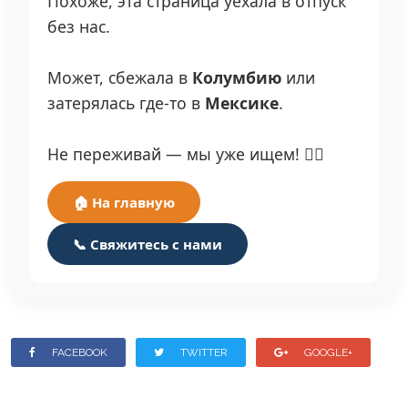
Похоже, эта страница уехала в отпуск
без нас.
Может, сбежала в
Колумбию
или
затерялась где-то в
Мексике
.
Не переживай — мы уже ищем! 🕵️‍♂️
🏠 На главную
📞 Свяжитесь с нами
FACEBOOK
TWITTER
GOOGLE+