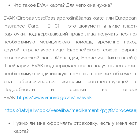
Что такое EVAK карта? Для чего она нужна?
EVAK (Eiropas veselības apdrošināšanas karte, или European
Insurance Card – EHIC) – это документ в виде пласт
карточки, подтверждающий право лица получать неотло
необходимую медицинскую помощь, временно нахо
другой стране-участнице Европейского союза, Европ
экономической зоны (Исландия, Норвегия, Лихтенштейн)
Швейцарии. EVAK подтверждает право получать неотложн
необходимую медицинскую помощь в том же объеме, в
она обеспечивается жителям соответствующей с
Подробности и ссылки на оформл
EVAK:
https://www.vmnvd.gov.lv/lv/evak
https://latvija.lv/ppk/veseliba/medikamenti/p378/procesaa
Нужно ли мне оформлять страховку, есть у меня ест
карта?