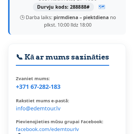
Durvju kods: 288888#
🗺️
🕒 Darba laiks:
pirmdiena – piektdiena
no
plkst. 10:00 līdz 18:00
📞 Kā ar mums sazināties
Zvaniet mums:
+371 67-282-183
Rakstiet mums e-pastā:
info@edemtour.lv
Pievienojieties mūsu grupai Facebook:
facebook.com/edemtourlv