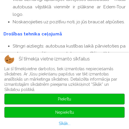
autobusa vējstiklā vienmēr ir plāksne ar Edem-Tour
logo.
Noskaņojieties uz pozitīvu noti, jo jūs braucat atpūsties.
Drošības tehnika ceļojumā
Stingri aizliegts: autobusa kustības laikā pārvietoties pa
salonu, sarunāties ar autobusa vadītāju, likt somas
Šī tīmekļa vietne izmanto sīkfailus
autobusa ejā, pārvadāt viegli uzliesmojošus šķidrumus,
smēķēt un lietot alkoholiskus dzērienus, atstāt bērnus
Lai šī tīmekļvietne darbotos, tiek izmantotas nepieciešamās
sīkdatnes. Ar Jūsu piekrišanu papildus var tikt izmantotas
bez pieskatīšanas, novietot smagas un lielas somas uz
analītiskās un mārketinga sīkdatnes. Detalizēta informācija par
augšējiem plauktiem.
izmantotajām sīkdatnēm pieejama uzklikšķinot “Sīkāk” un
Sīkdatņu politikā.
Autobusa kustības laikā pasažieriem ir jāpaliek savās
sēdvietās ar piesprādzētu drošības jostu.
Piekrītu
Autobusā
Nepiekrītu
Katras 3 - 4 stundas tiek veiktas sanitārās pieturvietas,
Sīkāk...