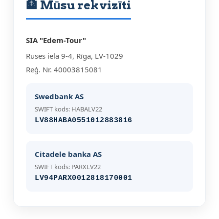
🏦 Mūsu rekvizīti
SIA "Edem-Tour"
Ruses iela 9-4, Rīga, LV-1029
Reģ. Nr. 40003815081
Swedbank AS
SWIFT kods: HABALV22
LV88HABA0551012883816
Citadele banka AS
SWIFT kods: PARXLV22
LV94PARX0012818170001