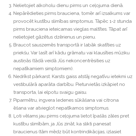
Nelietojiet alkoholu dienu pirms un ceļojuma dienā.
Nepārēdieties pirms brauciena, tomēr arī izsalkums var
provocēt kustību slimības simptomus. Tāpēc 1-2 stunda
pirms brauciena ieteicamas vieglas maltītes. Tāpat arī
nelietojiet gāzētus dzērienus un pienu.
Braucot sauszemēs transportā ir labāk skatīties uz
priekšu. Var lasīt arī kādu grāmatu vai klausīties mūziku
austiņās (tādā veidā Jūs nekoncentrēsities uz
nepatīkamiem simptomiem).
Nedrīkst pārkarst. Karsts gaiss atstāj negatīvu ietekmi uz
vestibulārā aparāta darbību. Pieturvietās izkāpiet no
transporta, lai elpotu svaigu gaisu.
Piparmētru, ingvera ledenes sūkāšana vai citrona
ēšana var atvieglot nepatīkamos simptomus.
Ļoti vēlams jau pirms ceļojuma lietot īpašās zāles pret
kustību slimībām, ja Jūs zināt, ka slikti panesat
braucienus (tām mēdz būt kontrindikācijas, izlasiet