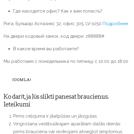
Где находится офис? Как к вам попасть?
Рига, Бульвар Аспазияс 32, офис 305, LV-1050
Подробнее
На двери кодовый замок, код двери: 288888#
В какое время вы работаете?
Мы работаем с понедельника по пятницу с 10:00 до 18:00
JOOMLA!
Ko darīt, ja Jūs slikti panesat braucienus.
Ieteikumi
Pirms ceļojuma ir jāatpūšas un jāizguļas.
Vingrošana vestibulārajam aparātam dažās dienās
pirms brauciena var ievērojami atvieglot simptomus.