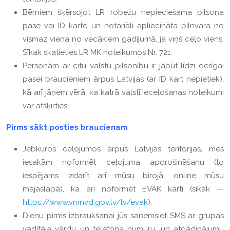
Bērniem šķērsojot LR robežu nepieciešama pilsoņa
pase vai ID karte un notariāli apliecināta pilnvara no
vismaz viena no vecākiem gadījumā, ja viņš ceļo viens.
Sīkak skatieties LR MK noteikumos Nr. 721.
Personām ar citu valstu pilsonību ir jābūt līdzi derīgai
pasei braucieniem ārpus Latvijas (ar ID kart nepietiek),
kā arī jāņem vērā, ka katrā valstī ieceļošanas noteikumi
var atšķirties.
Pirms sākt posties braucienam
Jebkuros ceļojumos ārpus Latvijas teritorijas, mēs
iesakām noformēt ceļojuma apdrošināšanu (to
iespējams izdarīt arī mūsu birojā, online mūsu
mājaslapā), kā arī noformēt EVAK karti (sīkāk —
https://www.vmnvd.gov.lv/lv/evak
).
Dienu pirms izbraukšanai jūs saņemsiet SMS ar grupas
vadītāja vārdu un telefona numuru, un atgādinājumu