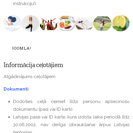
instrukciju!).
JOOMLA!
Informācija ceļotājiem
Atgādinājums ceļotājiem
Dokumenti
Dodoties ceļā ņemiet līdzi personu apliecinošu
dokumentu (pasi vai ID karti).
Latvijas pase vai ID karte, kura izdota laika periodā līdz
30.06.2002., nav derīga izbraukšanai ārpus Latvijas
teritorijas.