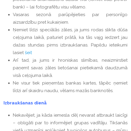
bank) – lai fotografētu visu vēlamo.
Vasaras sezonā parūpējieties par personīgo
aizsardzību pret kukaiņiem.
Ņemiet līdzi speciālās zāles, ja jums rodas slikta dūša
ceļojuma laikā, paturiet prātā, ka tās vajg iedzert jau
dažas stundas pirms izbraukšanas. Papildu ieteikumi
lasiet
šeit
Arī tad, ja jums ir hroniskas slimības, neaizmirstiet
paņemt savas zāles lietošanai pietiekamā daudzumā
visā ceļojuma laikā.
Ne visur tiek pieņemtas bankas kartes, tāpēc ņemiet
līdzi arī skaidru naudu, vēlams mazās banknotēs.
Izbraukšanas dienā
Nekavējiet, ja kāda iemesla dēļ nevarat atbraukt laicīgi
– obligāti par to informējiet grupas vadītāju. Tikšanās
vietā uzmanīgi aplūkojiet tuvojošos autobusus – mūsu