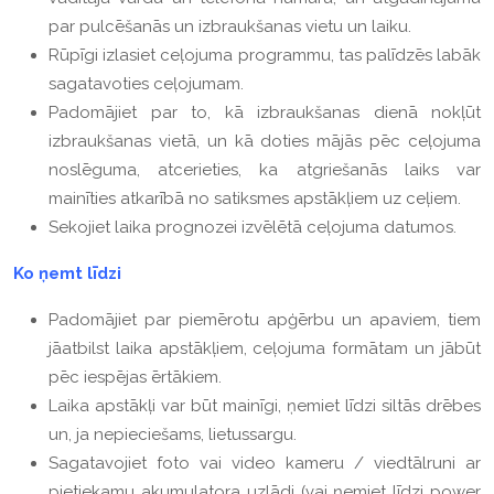
par pulcēšanās un izbraukšanas vietu un laiku.
Rūpīgi izlasiet ceļojuma programmu, tas palīdzēs labāk
sagatavoties ceļojumam.
Padomājiet par to, kā izbraukšanas dienā nokļūt
izbraukšanas vietā, un kā doties mājās pēc ceļojuma
noslēguma, atcerieties, ka atgriešanās laiks var
mainīties atkarībā no satiksmes apstākļiem uz ceļiem.
Sekojiet laika prognozei izvēlētā ceļojuma datumos.
Ko ņemt līdzi
Padomājiet par piemērotu apģērbu un apaviem, tiem
jāatbilst laika apstākļiem, ceļojuma formātam un jābūt
pēc iespējas ērtākiem.
Laika apstākļi var būt mainīgi, ņemiet līdzi siltās drēbes
un, ja nepieciešams, lietussargu.
Sagatavojiet foto vai video kameru / viedtālruni ar
pietiekamu akumulatora uzlādi (vai ņemiet līdzi power